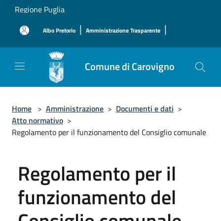
Salta al contenuto principale
Regione Puglia
|
|
Albo Pretorio
Amministrazione Trasparente
Comune di Carovigno
Home
>
Amministrazione
>
Documenti e dati
>
Atto normativo
>
Regolamento per il funzionamento del Consiglio comunale
Regolamento per il
funzionamento del
Consiglio comunale