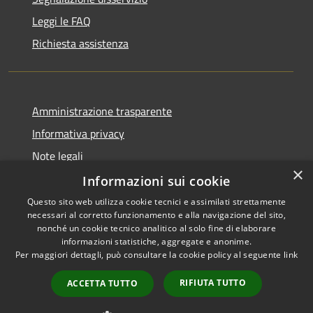
Leggi le FAQ
Richiesta assistenza
Amministrazione trasparente
Informativa privacy
Note legali
×
Dichiarazione di accessibilità
Informazioni sui cookie
Questo sito web utilizza cookie tecnici e assimilati strettamente
necessari al corretto funzionamento e alla navigazione del sito,
nonché un cookie tecnico analitico al solo fine di elaborare
informazioni statistiche, aggregate e anonime.
RSS
Copyright © 2026 • Comune di
Per maggiori dettagli, può consultare la cookie policy al seguente
link
Accessibilità
Carovigno • Powered by
Privacy
Municipium
Accesso
•
RIFIUTA TUTTO
ACCETTA TUTTO
Cookie
redazione