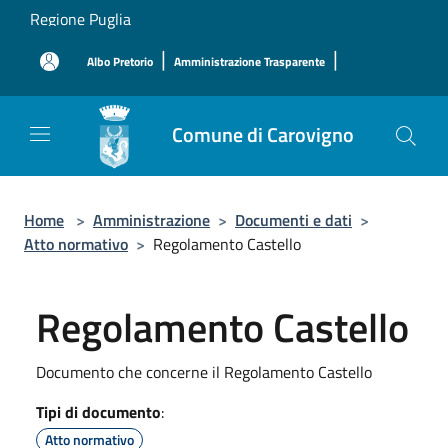
Salta al contenuto principale
Regione Puglia
|
|
Albo Pretorio
Amministrazione Trasparente
Comune di Carovigno
Home
>
Amministrazione
>
Documenti e dati
>
Atto normativo
>
Regolamento Castello
Regolamento Castello
Documento che concerne il Regolamento Castello
Tipi di documento
:
Atto normativo