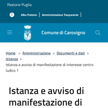
Salta al contenuto principale
Regione Puglia
|
|
Albo Pretorio
Amministrazione Trasparente
Comune di Carovigno
Home
>
Amministrazione
>
Documenti e dati
>
Istanza
>
Istanza e avviso di manifestazione di interesse centro
ludico 1
Istanza e avviso di
manifestazione di