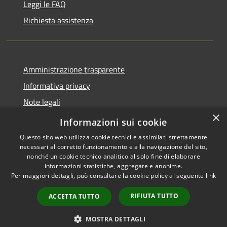
Leggi le FAQ
Richiesta assistenza
Amministrazione trasparente
Informativa privacy
Note legali
×
Dichiarazione di accessibilità
Informazioni sui cookie
Questo sito web utilizza cookie tecnici e assimilati strettamente
necessari al corretto funzionamento e alla navigazione del sito,
nonché un cookie tecnico analitico al solo fine di elaborare
informazioni statistiche, aggregate e anonime.
RSS
Copyright © 2026 • Comune di
Per maggiori dettagli, può consultare la cookie policy al seguente
link
Accessibilità
Carovigno • Powered by
Privacy
Municipium
Accesso
•
RIFIUTA TUTTO
ACCETTA TUTTO
Cookie
redazione
Mappa del sito
MOSTRA DETTAGLI