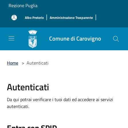
Salta al contenuto principale
Regione Puglia
|
|
Albo Pretorio
Amministrazione Trasparente
Comune di Carovigno
Home
>
Autenticati
Autenticati
Da qui potrai verificare i tuoi dati ed accedere ai servizi
autenticati.
Entra con SPID