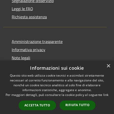
Segnalazione disservizio
Leggi le FAQ
Richiesta assistenza
Amministrazione trasparente
Informativa privacy
Note legali
×
Dichiarazione di accessibilità
Informazioni sui cookie
Questo sito web utilizza cookie tecnici e assimilati strettamente
necessari al corretto funzionamento e alla navigazione del sito,
nonché un cookie tecnico analitico al solo fine di elaborare
informazioni statistiche, aggregate e anonime.
RSS
Copyright © 2026 • Comune di
Per maggiori dettagli, può consultare la cookie policy al seguente
link
Accessibilità
Carovigno • Powered by
Privacy
Municipium
Accesso
•
RIFIUTA TUTTO
ACCETTA TUTTO
Cookie
redazione